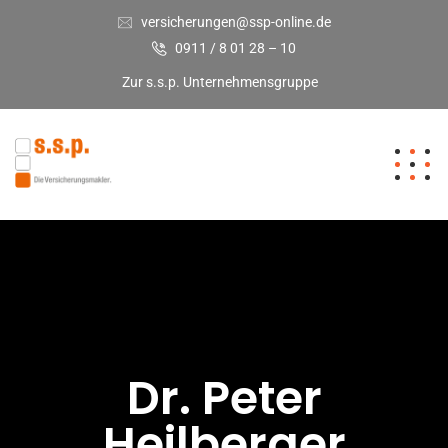
versicherungen@ssp-online.de
0911 / 8 01 28 – 10
Zur s.s.p. Unternehmensgruppe
Dr. Peter
Heilberger